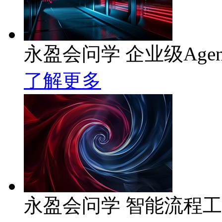
永盈会问学 企业级Age
了解更多
永盈会问学 智能流程