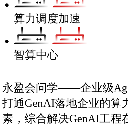
算力调度加速
智算中心
永盈会问学——企业级Age
打通GenAI落地企业的算力
素，综合解决GenAI工程在