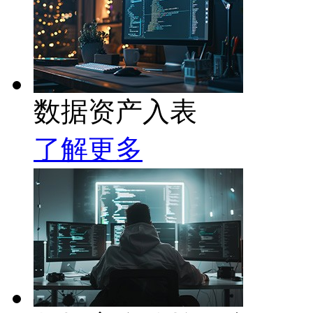
数据资产入表
了解更多