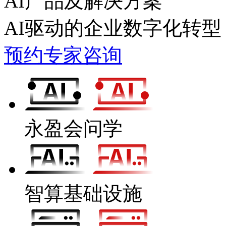
AI产品及解决方案
AI驱动的企业数字化转型
预约专家咨询
永盈会问学
智算基础设施