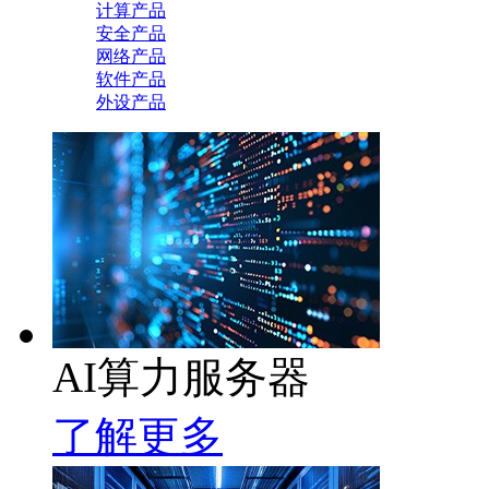
计算产品
安全产品
网络产品
软件产品
外设产品
AI算力服务器
了解更多