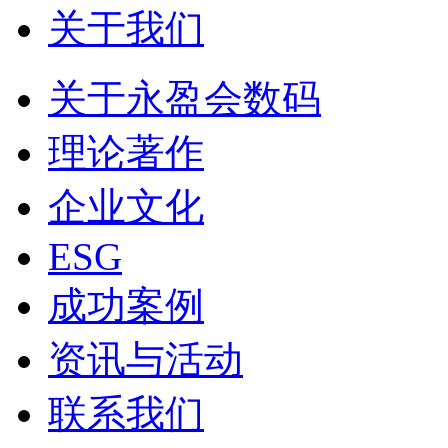
关于我们
关于永盈会数码
理论著作
企业文化
ESG
成功案例
资讯与活动
联系我们