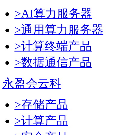
>AI算力服务器
>通用算力服务器
>计算终端产品
>数据通信产品
永盈会云科
>存储产品
>计算产品