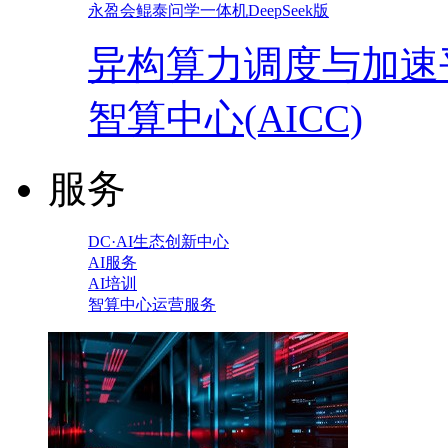
永盈会鲲泰问学一体机DeepSeek版
异构算力调度与加速
智算中心(AICC)
服务
DC·AI生态创新中心
AI服务
AI培训
智算中心运营服务