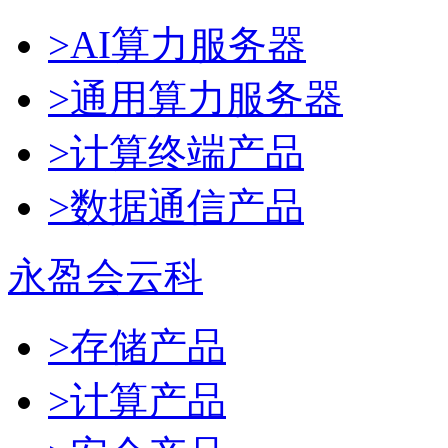
>AI算力服务器
>通用算力服务器
>计算终端产品
>数据通信产品
永盈会云科
>存储产品
>计算产品