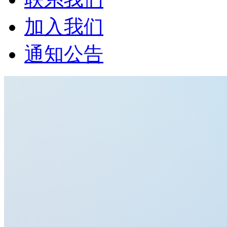
加入我们
通知公告