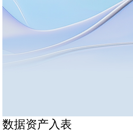
数据资产入表