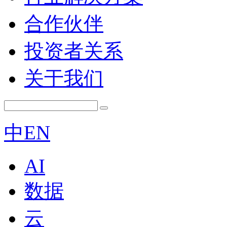
合作伙伴
投资者关系
关于我们
中
EN
AI
数据
云