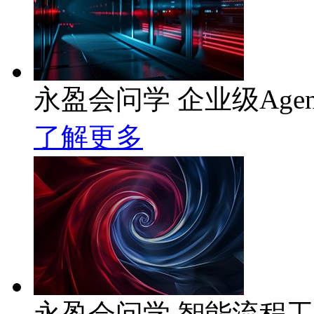
永盈会问学 企业级Age
了解更多
永盈会问学 智能流程