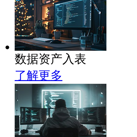
数据资产入表
了解更多