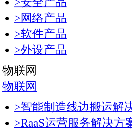
>安全产品
>网络产品
>软件产品
>外设产品
物联网
物联网
>智能制造线边搬运解
>RaaS运营服务解决方