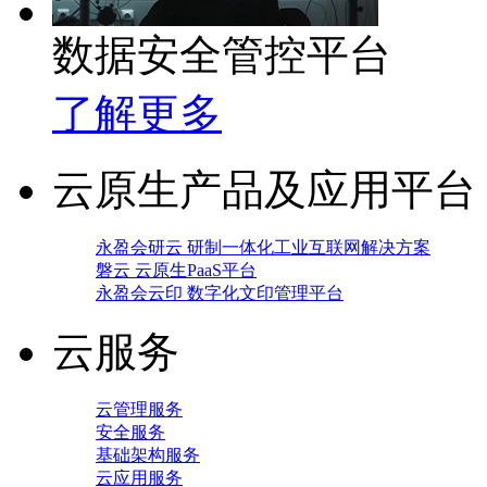
数据安全管控平台
了解更多
云原生产品及应用平台
永盈会研云 研制一体化工业互联网解决方案
磐云 云原生PaaS平台
永盈会云印 数字化文印管理平台
云服务
云管理服务
安全服务
基础架构服务
云应用服务