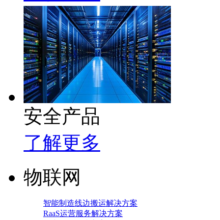
安全产品
了解更多
物联网
智能制造线边搬运解决方案
RaaS运营服务解决方案